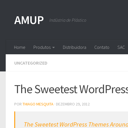
Skip to content
AMUP
Indústria de Plástico
Home
Produtos
Distribuidora
Contato
SAC
UNCATEGORIZED
The Sweetest WordPres
POR
THIAGO MESQUITA
·
DEZEMBRO 29, 2012
The Sweetest WordPress Themes Aroun