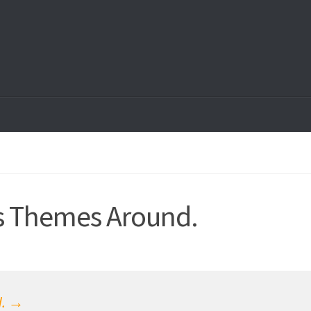
s Themes Around.
d. →