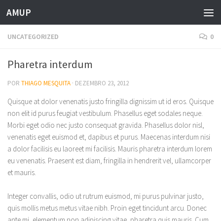
AMUP
Skip to content
UNCATEGORIZED
0
Pharetra interdum
POR
THIAGO MESQUITA
·
DEZEMBRO 23, 2012
Quisque at dolor venenatis justo fringilla dignissim ut id eros. Quisque
non elit id purus feugiat vestibulum. Phasellus eget sodales neque.
Morbi eget odio nec justo consequat gravida. Phasellus dolor nisl,
venenatis eget euismod et, dapibus et purus. Maecenas interdum nisi
a dolor facilisis eu laoreet mi facilisis. Mauris pharetra interdum lorem
eu venenatis. Praesent est diam, fringilla in hendrerit vel, ullamcorper
et mauris.
Integer convallis, odio ut rutrum euismod, mi purus pulvinar justo,
quis mollis metus metus vitae nibh. Proin eget tincidunt arcu. Donec
ante mi, elementum non adipiscing vitae, pharetra quis mauris. Cum